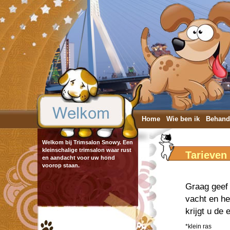
Home
Wie ben ik
Behand
Welkom bij Trimsalon Snowy. Een
kleinschalige trimsalon waar rust
Tarieven
en aandacht voor uw hond
voorop staan.
Graag geef i
vacht en he
krijgt u de 
*
klein ras