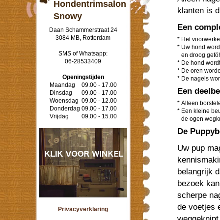
Hondentrimsalon
klanten is d
Snowy
Een comple
Daan Schammerstraat 24
3084 MB, Rotterdam
*
Het voorwerken
*
Uw hond word
SMS of Whatsapp:
en droog gefö
06-28533409
*
De hond wordt
*
De oren worden
Openingstijden
*
De nagels wor
Maandag
09.00 - 17.00
Een deelbe
Dinsdag
09.00 - 17.00
Woensdag
09.00 - 12.00
*
Alleen borstel
Donderdag
09.00 - 17.00
*
Een kleine beu
Vrijdag
09.00 - 15.00
de ogen wegkn
De Puppyb
Uw pup mag
kennismakin
belangrijk d
bezoek kan
scherpe nag
de voetjes 
Privacyverklaring
weggeknipt.