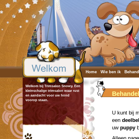
Home
Wie ben ik
Behand
Welkom bij Trimsalon Snowy. Een
kleinschalige trimsalon waar rust
Behande
en aandacht voor uw hond
voorop staan.
U kunt bij 
een
deelbe
uw
puppy
b
Alleen nage